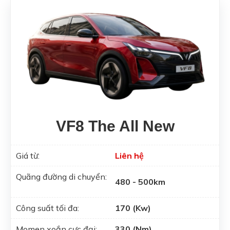
VF8 The All New
Giá từ:
Liên hệ
Quãng đường di chuyển:
480 - 500km
Công suất tối đa:
170 (Kw)
Momen xoắn cực đại:
330 (Nm)