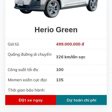
Herio Green
Giá từ:
499.000.000 đ
Quãng đường di chuyển:
326 km/lần sạc
Công suất tối đa:
100
Momen xoắn cực đại:
135
Thời gian bảo hành:
Đặt xe ngay
Dự toán chi phí