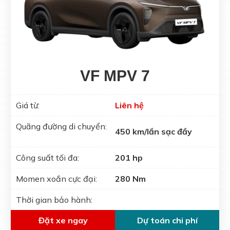
VF MPV 7
Giá từ:
Liên hệ
Quãng đường di chuyển:
450 km/lần sạc đầy
Công suất tối đa:
201 hp
Momen xoắn cực đại:
280 Nm
Thời gian bảo hành:
Đặt xe ngay
Dự toán chi phí