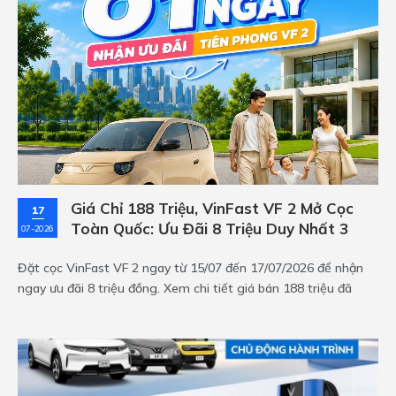
Giá Chỉ 188 Triệu, VinFast VF 2 Mở Cọc
17
Toàn Quốc: Ưu Đãi 8 Triệu Duy Nhất 3
07-2026
Ngày!
Đặt cọc VinFast VF 2 ngay từ 15/07 đến 17/07/2026 để nhận
ngay ưu đãi 8 triệu đồng. Xem chi tiết giá bán 188 triệu đã
kèm pin, thông số kỹ thuật và chính sách bảo hành cực tốt của
mẫu xe điện mini đô thị này tại đây!