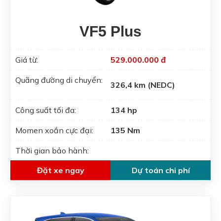
VF5 Plus
Giá từ:
529.000.000 đ
Quãng đường di chuyển:
326,4 km (NEDC)
Công suất tối đa:
134 hp
Momen xoắn cực đại:
135 Nm
Thời gian bảo hành:
Đặt xe ngay
Dự toán chi phí