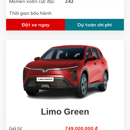
Momen xoắn cực đại:
242
Thời gian bảo hành:
Đặt xe ngay
Dự toán chi phí
Limo Green
Giá từ:
749.000.000 đ