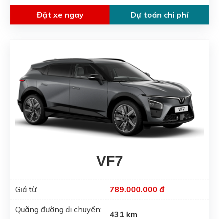
Đặt xe ngay
Dự toán chi phí
VF7
Giá từ:
789.000.000 đ
Quãng đường di chuyển:
431 km