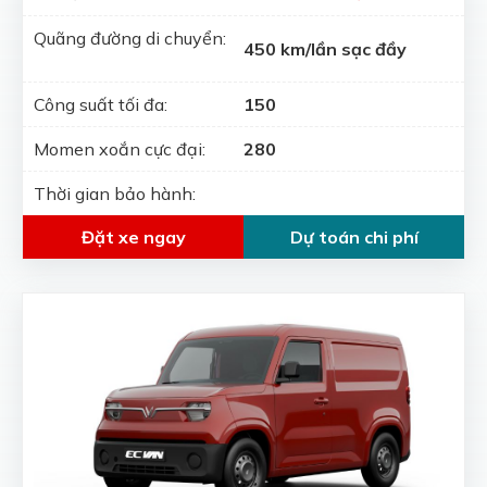
Quãng đường di chuyển:
450 km/lần sạc đầy
Công suất tối đa:
150
Momen xoắn cực đại:
280
Thời gian bảo hành:
Đặt xe ngay
Dự toán chi phí