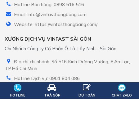
Hotline Bán hàng: 0898 516 516
Email: info@vinfasthongbang.com
Website: https://vinfasthongbang.com/
XƯỞNG DỊCH VỤ VINFAST SÀI GÒN
Chi Nhánh Công ty Cổ Phần Ô Tô Tây Ninh - Sài Gòn
Địa chỉ chi nhánh: Số 516 Kinh Dương Vương, P.An Lạc,
TP.Hồ Chí Minh
Hotline Dịch vụ: 0901 804 086
Email: info@vinfastsaigon.net.vn
HOTLINE
TRẢ GÓP
DỰ TOÁN
CHAT ZALO
Website: vinfastsaigon.net.vn
LIÊN KẾT NHANH
Chương trình khuyến mãi