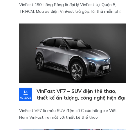
VinFast 190 Hồng Bàng là đại lý VinFast tại Quận 5,
TP.HCM. Mua xe điện VinFast trả góp, lái thử miễn phí,
hỗ trợ giao xe tận nơi khu Sài Gòn.
VinFast VF7 – SUV điện thể thao,
14
thiết kế ấn tượng, công nghệ hiện đại
02-2025
VinFast VF7 là mẫu SUV điện cỡ C của hãng xe Việt
Nam VinFast, ra mắt với thiết kế thể thao