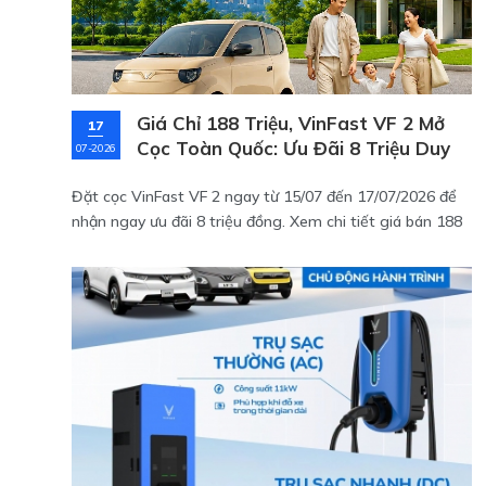
Giá Chỉ 188 Triệu, VinFast VF 2 Mở
17
Cọc Toàn Quốc: Ưu Đãi 8 Triệu Duy
07-2026
Nhất 3 Ngày!
Đặt cọc VinFast VF 2 ngay từ 15/07 đến 17/07/2026 để
nhận ngay ưu đãi 8 triệu đồng. Xem chi tiết giá bán 188
triệu đã kèm pin, thông số kỹ thuật và chính sách bảo
hành cực tốt của mẫu xe điện mini đô thị này tại đây!