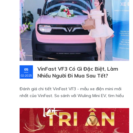
VinFast VF3 Có Gì Đặc Biệt, Làm
05
Nhiều Người Đi Mua Sau Tết?
02-2025
Đánh giá chi tiết VinFast VF3 - mẫu xe điện mini mới
nhất của VinFast. So sánh với Wuling Mini EV, tìm hiểu
thông số kỹ thuật, thiết kế và ưu đãi mới nhất.