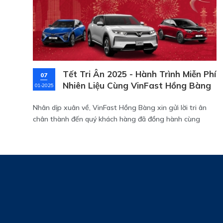
Tết Tri Ân 2025 - Hành Trình Miễn Phí
07
Nhiên Liệu Cùng VinFast Hồng Bàng
01-2025
Nhân dịp xuân về, VinFast Hồng Bàng xin gửi lời tri ân
chân thành đến quý khách hàng đã đồng hành cùng
chúng tôi trong suốt chặng đường vừa qua. Để bày tỏ
lòng cảm ơn, chúng tôi mang đến chương trình ưu đãi
đặc biệt mang tên "Tết Tri Ân – Miễn Phí Nhiên Liệu Đến
2027" dành riêng cho các dòng xe ô tô điện VinFast.