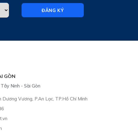
ĐĂNG KÝ
ÀI GÒN
Tây Ninh - Sài Gòn
nh Dương Vương, P.An Lạc, TP.Hồ Chí Minh
86
t.vn
n