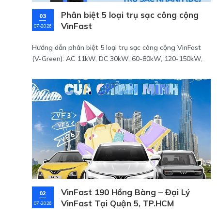
Phân biệt 5 loại trụ sạc công cộng
03
VinFast
07-2026
Hướng dẫn phân biệt 5 loại trụ sạc công cộng VinFast
(V-Green): AC 11kW, DC 30kW, 60-80kW, 120-150kW,
300kW. Chọn đúng trụ để sạc nhanh, an toàn.
VinFast 190 Hồng Bàng – Đại Lý
02
VinFast Tại Quận 5, TP.HCM
07-2026