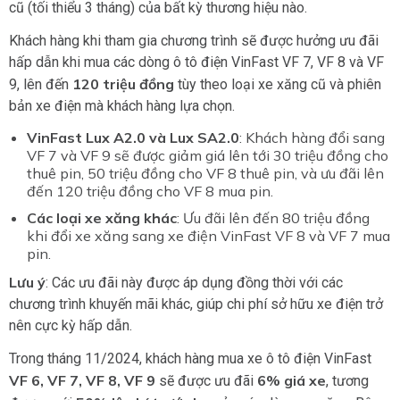
cũ (tối thiểu 3 tháng) của bất kỳ thương hiệu nào.
Khách hàng khi tham gia chương trình sẽ được hưởng ưu đãi
hấp dẫn khi mua các dòng ô tô điện VinFast VF 7, VF 8 và VF
120 triệu đồng
9, lên đến
tùy theo loại xe xăng cũ và phiên
bản xe điện mà khách hàng lựa chọn.
VinFast Lux A2.0 và Lux SA2.0
: Khách hàng đổi sang
VF 7 và VF 9 sẽ được giảm giá lên tới 30 triệu đồng cho
thuê pin, 50 triệu đồng cho VF 8 thuê pin, và ưu đãi lên
đến 120 triệu đồng cho VF 8 mua pin.
Các loại xe xăng khác
: Ưu đãi lên đến 80 triệu đồng
khi đổi xe xăng sang xe điện VinFast VF 8 và VF 7 mua
pin.
Lưu ý
: Các ưu đãi này được áp dụng đồng thời với các
chương trình khuyến mãi khác, giúp chi phí sở hữu xe điện trở
nên cực kỳ hấp dẫn.
Trong tháng 11/2024, khách hàng mua xe ô tô điện VinFast
VF 6, VF 7, VF 8, VF 9
6% giá xe
sẽ được ưu đãi
, tương