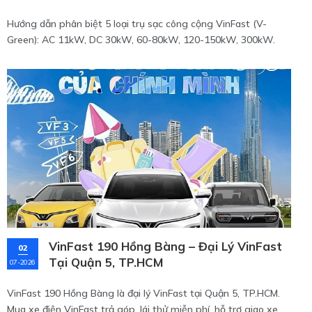
Hướng dẫn phân biệt 5 loại trụ sạc công cộng VinFast (V-
Green): AC 11kW, DC 30kW, 60-80kW, 120-150kW, 300kW.
Chọn đúng trụ để sạc nhanh, an toàn.
VinFast 190 Hồng Bàng – Đại Lý VinFast
02
Tại Quận 5, TP.HCM
07-2026
VinFast 190 Hồng Bàng là đại lý VinFast tại Quận 5, TP.HCM.
Mua xe điện VinFast trả góp, lái thử miễn phí, hỗ trợ giao xe