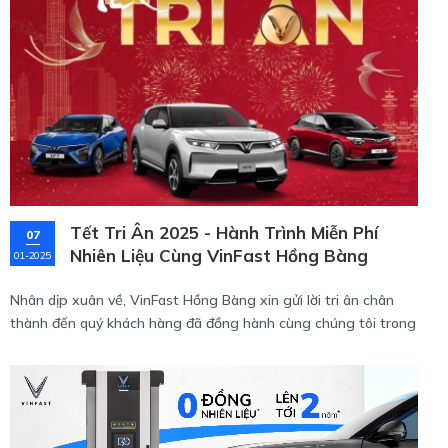
Tết Tri Ân 2025 - Hành Trình Miễn Phí
07
Nhiên Liệu Cùng VinFast Hồng Bàng
01-2025
Nhân dịp xuân về, VinFast Hồng Bàng xin gửi lời tri ân chân
thành đến quý khách hàng đã đồng hành cùng chúng tôi trong
suốt chặng đường vừa qua. Để bày tỏ lòng cảm ơn, chúng tôi
mang đến chương trình ưu đãi đặc biệt mang tên "Tết Tri Ân –
Miễn Phí Nhiên Liệu Đến 2027" dành riêng cho các dòng xe ô
tô điện VinFast.