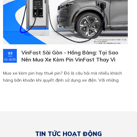
VinFast Sài Gòn - Hồng Bàng: Tại Sao
03
Nên Mua Xe Kèm Pin VinFast Thay Vì
01-2025
Thuê Pin?
Mua xe kèm pin hay thuê pin? Đó là câu hỏi mà nhiều khách
hàng băn khoăn khi quyết định sử dụng xe điện. Với những
phân tích sau, bạn sẽ thấy mua xe kèm pin không chỉ là lựa
chọn thông minh mà còn mang lại nhiều lợi ích lâu dài!
TIN TỨC HOẠT ĐỘNG