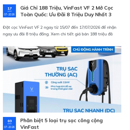
Giá Chỉ 188 Triệu, VinFast VF 2 Mở Cọc
17
Toàn Quốc: Ưu Đãi 8 Triệu Duy Nhất 3
07-2026
Ngày!
Đặt cọc VinFast VF 2 ngay từ 15/07 đến 17/07/2026 để nhận
ngay ưu đãi 8 triệu đồng. Xem chi tiết giá bán 188 triệu đã
kèm pin, thông số kỹ thuật và chính sách bảo hành cực tốt của
mẫu xe điện mini đô thị này tại đây!
Phân biệt 5 loại trụ sạc công cộng
03
VinFast
07-2026