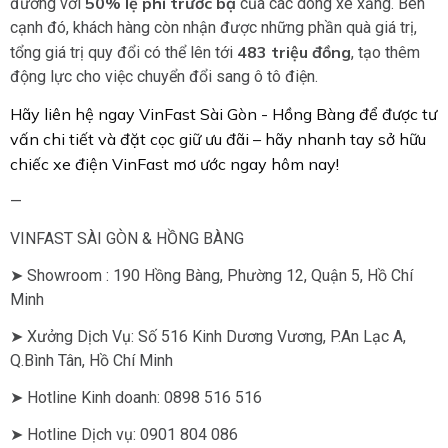
50% lệ phí trước bạ
đương với
của các dòng xe xăng. Bên
cạnh đó, khách hàng còn nhận được những phần quà giá trị,
483 triệu đồng
tổng giá trị quy đổi có thể lên tới
, tạo thêm
động lực cho việc chuyển đổi sang ô tô điện.
Hãy liên hệ ngay VinFast Sài Gòn - Hồng Bàng để được tư
vấn chi tiết và đặt cọc giữ ưu đãi – hãy nhanh tay sở hữu
chiếc xe điện VinFast mơ ước ngay hôm nay!
—
VINFAST SÀI GÒN & HỒNG BÀNG
➤ Showroom : 190 Hồng Bàng, Phường 12, Quận 5, Hồ Chí
Minh
➤ Xưởng Dịch Vụ: Số 516 Kinh Dương Vương, P.An Lạc A,
Q.Bình Tân, Hồ Chí Minh
➤ Hotline Kinh doanh: 0898 516 516
➤ Hotline Dịch vụ: 0901 804 086