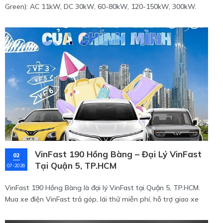
Green): AC 11kW, DC 30kW, 60-80kW, 120-150kW, 300kW.
Chọn đúng trụ để sạc nhanh, an toàn.
VinFast 190 Hồng Bàng – Đại Lý VinFast
02
Tại Quận 5, TP.HCM
07-2026
VinFast 190 Hồng Bàng là đại lý VinFast tại Quận 5, TP.HCM.
Mua xe điện VinFast trả góp, lái thử miễn phí, hỗ trợ giao xe
tận nơi khu Sài Gòn.