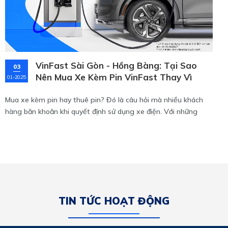
VinFast Sài Gòn - Hồng Bàng: Tại Sao
03
Nên Mua Xe Kèm Pin VinFast Thay Vì
01-2025
Thuê Pin?
Mua xe kèm pin hay thuê pin? Đó là câu hỏi mà nhiều khách
hàng băn khoăn khi quyết định sử dụng xe điện. Với những
phân tích sau, bạn sẽ thấy mua xe kèm pin không chỉ là lựa
chọn thông minh mà còn mang lại nhiều lợi ích lâu dài!
TIN TỨC HOẠT ĐỘNG