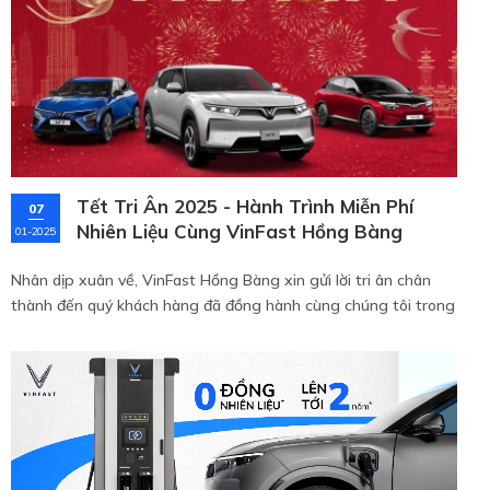
Tết Tri Ân 2025 - Hành Trình Miễn Phí
07
Nhiên Liệu Cùng VinFast Hồng Bàng
01-2025
Nhân dịp xuân về, VinFast Hồng Bàng xin gửi lời tri ân chân
thành đến quý khách hàng đã đồng hành cùng chúng tôi trong
suốt chặng đường vừa qua. Để bày tỏ lòng cảm ơn, chúng tôi
mang đến chương trình ưu đãi đặc biệt mang tên "Tết Tri Ân –
Miễn Phí Nhiên Liệu Đến 2027" dành riêng cho các dòng xe ô
tô điện VinFast.