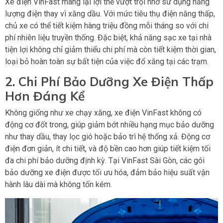
Xe điện VinFast mang lại lợi thế vượt trội nhờ sử dụng năng
lượng điện thay vì xăng dầu. Với mức tiêu thụ điện năng thấp,
chủ xe có thể tiết kiệm hàng triệu đồng mỗi tháng so với chi
phí nhiên liệu truyền thống. Đặc biệt, khả năng sạc xe tại nhà
tiện lợi không chỉ giảm thiểu chi phí mà còn tiết kiệm thời gian,
loại bỏ hoàn toàn sự bất tiện của việc đổ xăng tại các trạm.
2. Chi Phí Bảo Dưỡng Xe Điện Thấp
Hơn Đáng Kể
Không giống như xe chạy xăng, xe điện VinFast không có
động cơ đốt trong, giúp giảm bớt nhiều hạng mục bảo dưỡng
như thay dầu, thay lọc gió hoặc bảo trì hệ thống xả. Động cơ
điện đơn giản, ít chi tiết, và độ bền cao hơn giúp tiết kiệm tối
đa chi phí bảo dưỡng định kỳ. Tại VinFast Sài Gòn, các gói
bảo dưỡng xe điện được tối ưu hóa, đảm bảo hiệu suất vận
hành lâu dài mà không tốn kém.