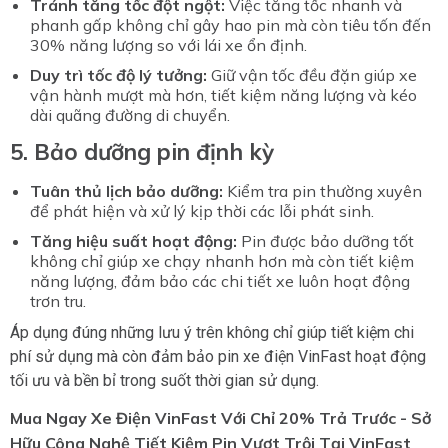
Tránh tăng tốc đột ngột:
Việc tăng tốc nhanh và
phanh gấp không chỉ gây hao pin mà còn tiêu tốn đến
30% năng lượng so với lái xe ổn định.
Duy trì tốc độ lý tưởng:
Giữ vận tốc đều đặn giúp xe
vận hành mượt mà hơn, tiết kiệm năng lượng và kéo
dài quãng đường di chuyển.
5. Bảo dưỡng pin định kỳ
Tuân thủ lịch bảo dưỡng:
Kiểm tra pin thường xuyên
để phát hiện và xử lý kịp thời các lỗi phát sinh.
Tăng hiệu suất hoạt động:
Pin được bảo dưỡng tốt
không chỉ giúp xe chạy nhanh hơn mà còn tiết kiệm
năng lượng, đảm bảo các chi tiết xe luôn hoạt động
trơn tru.
Áp dụng đúng những lưu ý trên không chỉ giúp tiết kiệm chi
phí sử dụng mà còn đảm bảo pin xe điện VinFast hoạt động
tối ưu và bền bỉ trong suốt thời gian sử dụng.
Mua Ngay Xe Điện VinFast Với Chỉ 20% Trả Trước - Sở
Hữu Công Nghệ Tiết Kiệm Pin Vượt Trội Tại VinFast