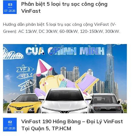
Phân biệt 5 loại trụ sạc công cộng
03
VinFast
07-2026
Hướng dẫn phân biệt 5 loại trụ sạc công cộng VinFast (V-
Green): AC 11kW, DC 30kW, 60-80kW, 120-150kW, 300kW.
Chọn đúng trụ để sạc nhanh, an toàn.
VinFast 190 Hồng Bàng – Đại Lý VinFast
02
Tại Quận 5, TP.HCM
07-2026