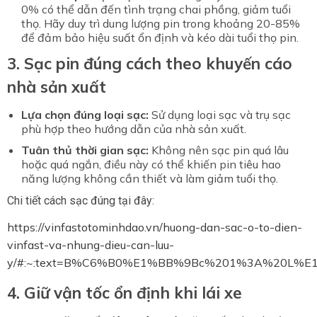
0% có thể dẫn đến tình trạng chai phồng, giảm tuổi
thọ. Hãy duy trì dung lượng pin trong khoảng 20-85%
để đảm bảo hiệu suất ổn định và kéo dài tuổi thọ pin.
3. Sạc pin đúng cách theo khuyến cáo
nhà sản xuất
Lựa chọn đúng loại sạc:
Sử dụng loại sạc và trụ sạc
phù hợp theo hướng dẫn của nhà sản xuất.
Tuân thủ thời gian sạc:
Không nên sạc pin quá lâu
hoặc quá ngắn, điều này có thể khiến pin tiêu hao
năng lượng không cần thiết và làm giảm tuổi thọ.
Chi tiết cách sạc đúng tại đây:
https://vinfastotominhdao.vn/huong-dan-sac-o-to-dien-
vinfast-va-nhung-dieu-can-luu-
y/#:~:text=B%C6%B0%E1%BB%9Bc%201%3A%20L
4. Giữ vận tốc ổn định khi lái xe