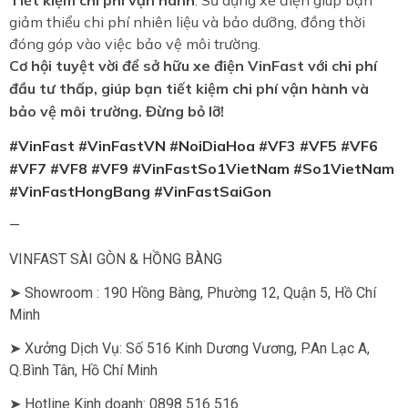
Tiết kiệm chi phí vận hành
: Sử dụng xe điện giúp bạn
giảm thiểu chi phí nhiên liệu và bảo dưỡng, đồng thời
đóng góp vào việc bảo vệ môi trường.
Cơ hội tuyệt vời để sở hữu xe điện VinFast với chi phí
đầu tư thấp, giúp bạn tiết kiệm chi phí vận hành và
bảo vệ môi trường. Đừng bỏ lỡ!
#VinFast
#VinFastVN
#NoiDiaHoa
#VF3
#VF5
#VF6
#VF7
#VF8
#VF9
#VinFastSo1VietNam
#So1VietNam
#VinFastHongBang
#VinFastSaiGon
—
VINFAST SÀI GÒN & HỒNG BÀNG
➤ Showroom : 190 Hồng Bàng, Phường 12, Quận 5, Hồ Chí
Minh
➤ Xưởng Dịch Vụ: Số 516 Kinh Dương Vương, P.An Lạc A,
Q.Bình Tân, Hồ Chí Minh
➤ Hotline Kinh doanh: 0898 516 516