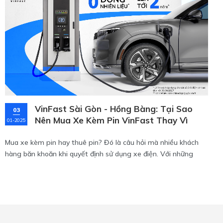
tô điện VinFast.
VinFast Sài Gòn - Hồng Bàng: Tại Sao
03
Nên Mua Xe Kèm Pin VinFast Thay Vì
01-2025
Thuê Pin?
Mua xe kèm pin hay thuê pin? Đó là câu hỏi mà nhiều khách
hàng băn khoăn khi quyết định sử dụng xe điện. Với những
phân tích sau, bạn sẽ thấy mua xe kèm pin không chỉ là lựa
chọn thông minh mà còn mang lại nhiều lợi ích lâu dài!