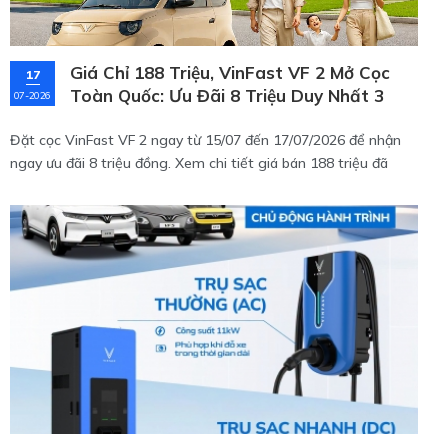
Giá Chỉ 188 Triệu, VinFast VF 2 Mở Cọc
17
Toàn Quốc: Ưu Đãi 8 Triệu Duy Nhất 3
07-2026
Ngày!
Đặt cọc VinFast VF 2 ngay từ 15/07 đến 17/07/2026 để nhận
ngay ưu đãi 8 triệu đồng. Xem chi tiết giá bán 188 triệu đã
kèm pin, thông số kỹ thuật và chính sách bảo hành cực tốt của
mẫu xe điện mini đô thị này tại đây!