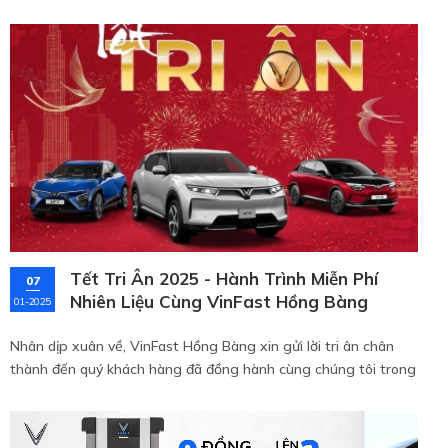
Tết Tri Ân 2025 - Hành Trình Miễn Phí
07
Nhiên Liệu Cùng VinFast Hồng Bàng
01-2025
Nhân dịp xuân về, VinFast Hồng Bàng xin gửi lời tri ân chân
thành đến quý khách hàng đã đồng hành cùng chúng tôi trong
suốt chặng đường vừa qua. Để bày tỏ lòng cảm ơn, chúng tôi
mang đến chương trình ưu đãi đặc biệt mang tên "Tết Tri Ân –
Miễn Phí Nhiên Liệu Đến 2027" dành riêng cho các dòng xe ô