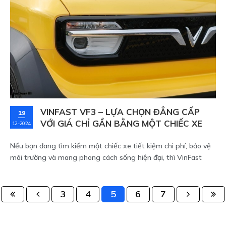
VinFast Sài Gòn quan tâm.
VINFAST VF3 – LỰA CHỌN ĐẲNG CẤP
19
VỚI GIÁ CHỈ GẦN BẰNG MỘT CHIẾC XE
12-2024
SH
Nếu bạn đang tìm kiếm một chiếc xe tiết kiệm chi phí, bảo vệ
môi trường và mang phong cách sống hiện đại, thì VinFast
VF3 là một sự lựa chọn hoàn hảo
3
4
5
6
7