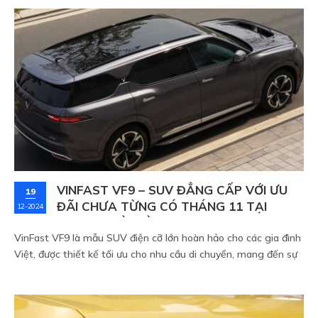
mẫu xe điện với công suất và thiết kế động cơ khác nhau. y
vào từng dòng xe, số km mà xe có thể di chuyển sau mỗi lần
sạc đầy cũng sẽ khác biệt.
VINFAST VF9 – SUV ĐẲNG CẤP VỚI ƯU
19
ĐÃI CHƯA TỪNG CÓ THÁNG 11 TẠI
12-2024
VINFAST SÀI GÒN
VinFast VF9 là mẫu SUV điện cỡ lớn hoàn hảo cho các gia đình
Việt, được thiết kế tối ưu cho nhu cầu di chuyển, mang đến sự
kết hợp hoàn hảo giữa công nghệ tiên tiến và sự sang trọng.
Với những ưu điểm nổi bật và ưu đãi hấp dẫn trong tháng 11,
VinFast VF9 đang là lựa chọn được nhiều khách hàng tại