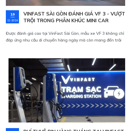
VINFAST SÀI GÒN ĐÁNH GIÁ VF 3 - VƯỢT
19
TRỘI TRONG PHÂN KHÚC MINI CAR
12-2024
Được đánh giá cao tại VinFast Sài Gòn, mẫu xe VF 3 không chỉ
đáp ứng nhu cầu di chuyển hàng ngày mà còn mang đến trải
nghiệm lái xe đẳng cấp, đặc biệt trong phân khúc Mini car. Hãy
cùng khám phá những điểm nổi bật cùng giá VF 3 – mẫu xe
trở thành sự lựa chọn hàng đầu cho người tiêu dùng thông
minh tại Sài Gòn.