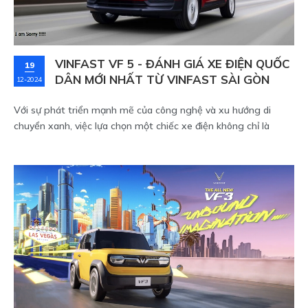
VINFAST VF 5 - ĐÁNH GIÁ XE ĐIỆN QUỐC
19
DÂN MỚI NHẤT TỪ VINFAST SÀI GÒN
12-2024
Với sự phát triển mạnh mẽ của công nghệ và xu hướng di
chuyển xanh, việc lựa chọn một chiếc xe điện không chỉ là
phương tiện di chuyển mà còn là cách thể hiện phong cách
sống của mỗi người. VinFast VF 5 Plus đã nhanh chóng thu hút
sự chú ý tại VinFast Sài Gòn nhờ vào thiết kế hiện đại, công
nghệ tiên tiến và mức chi phí vận hành cực kỳ hợp lý. Không chỉ
là một chiếc xe, VinFast VF 5 còn là tuyên ngôn của những
người trẻ yêu thích sự sáng tạo, tự do và đột phá. Cùng
VinFast Sài Gòn tìm hiểu chi tiết về mẫu xe điện quốc dân này.