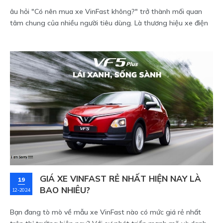
âu hỏi "Có nên mua xe VinFast không?" trở thành mối quan
tâm chung của nhiều người tiêu dùng. Là thương hiệu xe điện
hàng đầu Việt Nam, VinFast gây ấn tượng mạnh với những
thiết kế sang trọng và tính năng hiện đại.
GIÁ XE VINFAST RẺ NHẤT HIỆN NAY LÀ
19
BAO NHIÊU?
12-2024
Bạn đang tò mò về mẫu xe VinFast nào có mức giá rẻ nhất