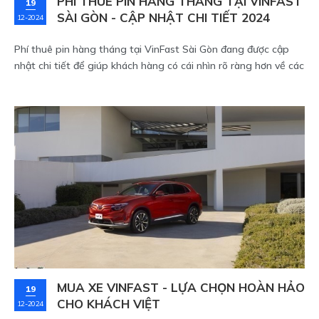
PHÍ THUÊ PIN HÀNG THÁNG TẠI VINFAST
19
SÀI GÒN - CẬP NHẬT CHI TIẾT 2024
12-2024
Phí thuê pin hàng tháng tại VinFast Sài Gòn đang được cập
nhật chi tiết để giúp khách hàng có cái nhìn rõ ràng hơn về các
chính sách thuê pin cho dòng xe điện VinFast. Nếu bạn đang
tìm hiểu về giá thuê pin, hãy tham khảo các thông tin mới
nhất dưới đây để lựa chọn gói thuê pin phù hợp nhất.
MUA XE VINFAST - LỰA CHỌN HOÀN HẢO
19
CHO KHÁCH VIỆT
12-2024