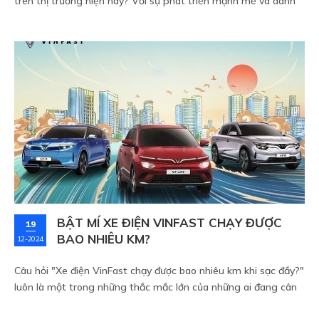
trên thị trường hiện nay? Với sự phát triển mạnh mẽ và danh
tiếng ngày càng lan tỏa, VinFast không chỉ mang đến các mẫu
xe hiện đại mà còn có mức giá cạnh tranh, phù hợp với nhiều
phân khúc khách hàng. Bài viết dưới đây từ VinFast Sài Gòn sẽ
cập nhật bảng giá chi tiết về mẫu xe VinFast bán chạy, có mức
giá hợp lý nhất hiện nay.
BẬT MÍ XE ĐIỆN VINFAST CHẠY ĐƯỢC
19
BAO NHIÊU KM?
12-2024
Câu hỏi "Xe điện VinFast chạy được bao nhiêu km khi sạc đầy?"
luôn là một trong những thắc mắc lớn của những ai đang cân
nhắc sở hữu dòng xe này. Thực tế, VinFast đã ra mắt nhiều