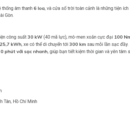
6 loa
ệ thống âm thanh
, và cửa sổ trời toàn cảnh là những tiện ích
Sài Gòn.
30 kW
100 N
iện công suất
(40 mã lực), mô-men xoắn cực đại
25,7 kWh
300 km
, xe có thể di chuyển tới
sau mỗi lần sạc đầy.
30 phút với sạc nhanh
, giúp bạn tiết kiệm thời gian và yên tâm 
h
h Tân, Hồ Chí Minh