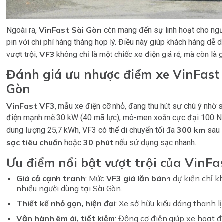
VinFast Sài Gòn
Ngoài ra,
còn mang đến sự linh hoạt cho ngư
pin với chi phí hàng tháng hợp lý. Điều này giúp khách hàng dễ
VF3
vượt trội,
không chỉ là một chiếc xe điện giá rẻ, mà còn là 
Đánh giá ưu nhược điểm xe VinFast
Gòn
VinFast VF3
, mẫu xe điện cỡ nhỏ, đang thu hút sự chú ý nhờ s
điện mạnh mẽ 30 kW (40 mã lực), mô-men xoắn cực đại 100 Nm,
300 km
dung lượng 25,7 kWh, VF3 có thể di chuyển tối đa
sau 
sạc tiêu chuẩn
30 phút
hoặc
nếu sử dụng sạc nhanh.
Ưu điểm nổi bật vượt trội của VinFa
Giá cả cạnh tranh
: Mức
VF3 giá lăn bánh
dự kiến chỉ k
nhiều người dùng tại Sài Gòn.
Thiết kế nhỏ gọn, hiện đại
: Xe sở hữu kiểu dáng thanh l
Vận hành êm ái, tiết kiệm
: Động cơ điện giúp xe hoạt 