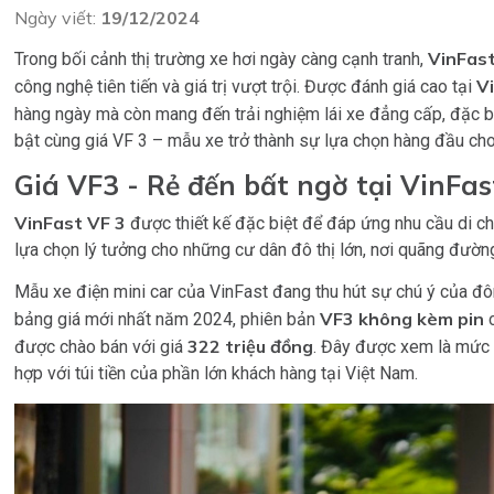
Ngày viết:
19/12/2024
VinFast
Trong bối cảnh thị trường xe hơi ngày càng cạnh tranh,
V
công nghệ tiên tiến và giá trị vượt trội. Được đánh giá cao tại
hàng ngày mà còn mang đến trải nghiệm lái xe đẳng cấp, đặc b
bật cùng giá VF 3 – mẫu xe trở thành sự lựa chọn hàng đầu cho
Giá VF3 - Rẻ đến bất ngờ tại VinFas
VinFast VF 3
được thiết kế đặc biệt để đáp ứng nhu cầu di ch
lựa chọn lý tưởng cho những cư dân đô thị lớn, nơi quãng đường
Mẫu xe điện mini car của VinFast đang thu hút sự chú ý của đ
VF3 không kèm pin
bảng giá mới nhất năm 2024, phiên bản
c
322 triệu đồng
được chào bán với giá
. Đây được xem là mức 
hợp với túi tiền của phần lớn khách hàng tại Việt Nam.