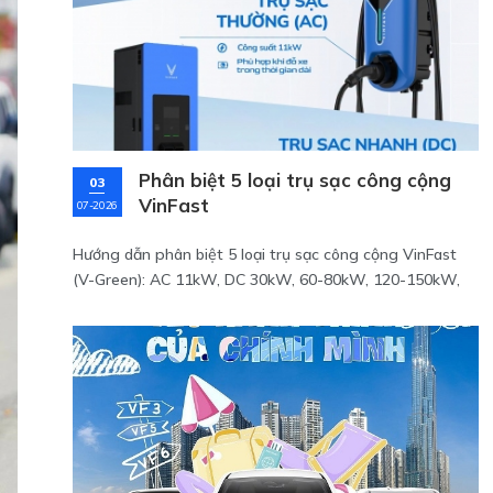
Phân biệt 5 loại trụ sạc công cộng
03
VinFast
07-2026
Hướng dẫn phân biệt 5 loại trụ sạc công cộng VinFast
(V-Green): AC 11kW, DC 30kW, 60-80kW, 120-150kW,
300kW. Chọn đúng trụ để sạc nhanh, an toàn.