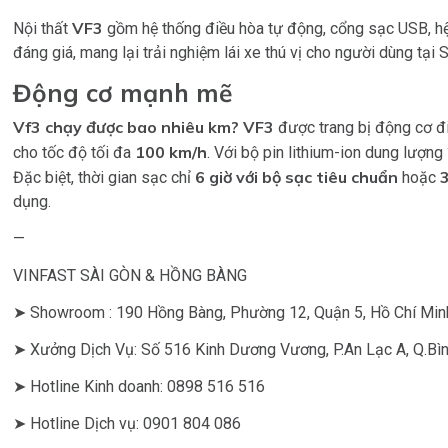
VF3
Nội thất
gồm hệ thống điều hòa tự động, cổng sạc USB, h
đáng giá, mang lại trải nghiệm lái xe thú vị cho người dùng tại 
Động cơ mạnh mẽ
Vf3 chạy được bao nhiêu km?
VF3
được trang bị động cơ đ
100 km/h
cho tốc độ tối đa
. Với bộ pin lithium-ion dung lượng
6 giờ với bộ sạc tiêu chuẩn
Đặc biệt, thời gian sạc chỉ
hoặc
dụng.
—
VINFAST SÀI GÒN & HỒNG BÀNG
➤ Showroom : 190 Hồng Bàng, Phường 12, Quận 5, Hồ Chí Min
➤ Xưởng Dịch Vụ: Số 516 Kinh Dương Vương, P.An Lạc A, Q.Bìn
➤ Hotline Kinh doanh: 0898 516 516
➤ Hotline Dịch vụ: 0901 804 086