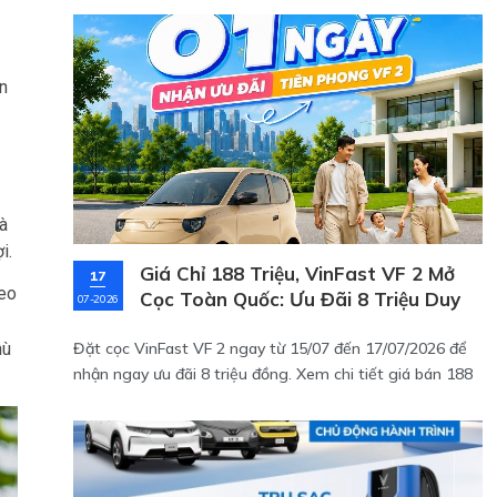
ển
là
i.
Giá Chỉ 188 Triệu, VinFast VF 2 Mở
17
heo
Cọc Toàn Quốc: Ưu Đãi 8 Triệu Duy
07-2026
Nhất 3 Ngày!
Đặt cọc VinFast VF 2 ngay từ 15/07 đến 17/07/2026 để
hù
nhận ngay ưu đãi 8 triệu đồng. Xem chi tiết giá bán 188
triệu đã kèm pin, thông số kỹ thuật và chính sách bảo
hành cực tốt của mẫu xe điện mini đô thị này tại đây!