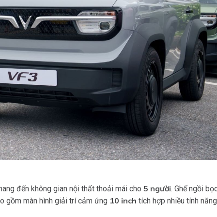
5 người
mang đến không gian nội thất thoải mái cho
. Ghế ngồi bọ
10 inch
bao gồm màn hình giải trí cảm ứng
tích hợp nhiều tính năn