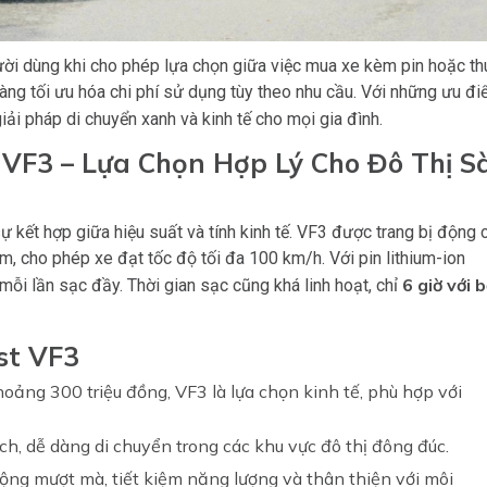
ời dùng khi cho phép lựa chọn giữa việc mua xe kèm pin hoặc th
 dàng tối ưu hóa chi phí sử dụng tùy theo nhu cầu. Với những ưu đ
giải pháp di chuyển xanh và kinh tế cho mọi gia đình.
 VF3 – Lựa Chọn Hợp Lý Cho Đô Thị S
ự kết hợp giữa hiệu suất và tính kinh tế. VF3 được trang bị động 
 cho phép xe đạt tốc độ tối đa 100 km/h. Với pin lithium-ion
6 giờ với 
mỗi lần sạc đầy. Thời gian sạc cũng khá linh hoạt, chỉ
st VF3
hoảng 300 triệu đồng, VF3 là lựa chọn kinh tế, phù hợp với
ịch, dễ dàng di chuyển trong các khu vực đô thị đông đúc.
động mượt mà, tiết kiệm năng lượng và thân thiện với môi