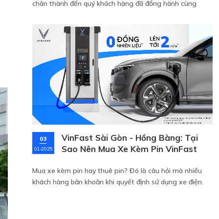
chân thành đến quý khách hàng đã đồng hành cùng
chúng tôi trong suốt chặng đường vừa qua. Để bày tỏ
t
lòng cảm ơn, chúng tôi mang đến chương trình ưu đãi
đặc biệt mang tên "Tết Tri Ân – Miễn Phí Nhiên Liệu Đến
2027" dành riêng cho các dòng xe ô tô điện VinFast.
VinFast Sài Gòn - Hồng Bàng: Tại
03
Sao Nên Mua Xe Kèm Pin VinFast
01-2025
Thay Vì Thuê Pin?
Mua xe kèm pin hay thuê pin? Đó là câu hỏi mà nhiều
khách hàng băn khoăn khi quyết định sử dụng xe điện.
Với những phân tích sau, bạn sẽ thấy mua xe kèm pin
không chỉ là lựa chọn thông minh mà còn mang lại nhiều
lợi ích lâu dài!