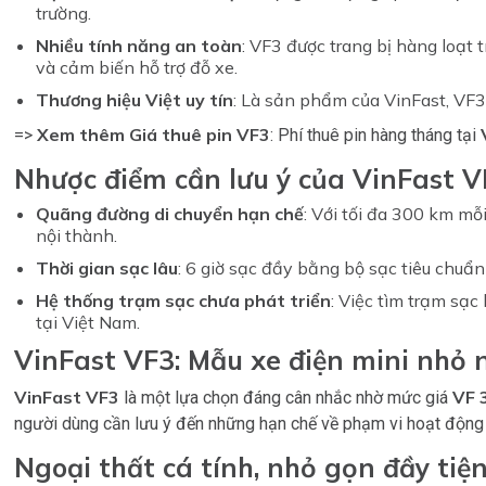
trường.
Nhiều tính năng an toàn
: VF3 được trang bị hàng loạt 
và cảm biến hỗ trợ đỗ xe.
Thương hiệu Việt uy tín
: Là sản phẩm của VinFast, VF3 
Xem thêm Giá thuê pin VF3
=>
: Phí thuê pin hàng tháng tại
Nhược điểm cần lưu ý của VinFast V
Quãng đường di chuyển hạn chế
: Với tối đa 300 km mỗ
nội thành.
Thời gian sạc lâu
: 6 giờ sạc đầy bằng bộ sạc tiêu chuẩn
Hệ thống trạm sạc chưa phát triển
: Việc tìm trạm sạc
tại Việt Nam.
VinFast VF3: Mẫu xe điện mini nhỏ 
VinFast VF3
VF 
là một lựa chọn đáng cân nhắc nhờ mức giá
người dùng cần lưu ý đến những hạn chế về phạm vi hoạt động v
Ngoại thất cá tính, nhỏ gọn đầy tiện