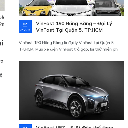
uê
VinFast 190 Hồng Bàng – Đại Lý
iểm
02
VinFast Tại Quận 5, TP.HCM
07-2026
ài
VinFast 190 Hồng Bàng là đại lý VinFast tại Quận 5,
TP.HCM. Mua xe điện VinFast trả góp, lái thử miễn phí,
hỗ trợ giao xe tận nơi khu Sài Gòn.
cơ
bộ
VinFast VF7 – SUV điện thể thao,