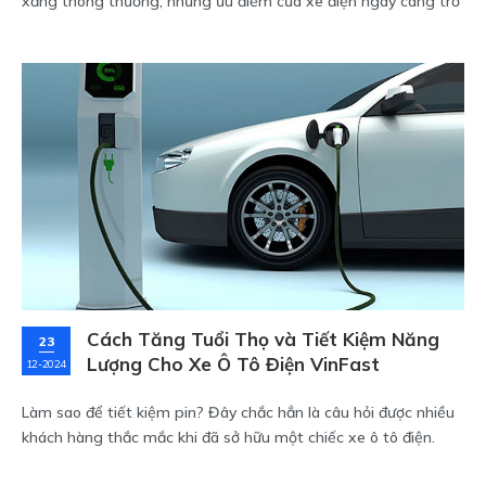
xăng thông thường, những ưu điểm của xe điện ngày càng trở
nên rõ rệt. Dưới đây là 6 lý do chính khiến xe ô tô điện VinFast
vượt trội hơn hẳn so với các mẫu xe xăng trong cùng phân
khúc.
Cách Tăng Tuổi Thọ và Tiết Kiệm Năng
23
Lượng Cho Xe Ô Tô Điện VinFast
12-2024
Làm sao để tiết kiệm pin? Đây chắc hẳn là câu hỏi được nhiều
khách hàng thắc mắc khi đã sở hữu một chiếc xe ô tô điện.
Vậy hãy cùng VinFast Sài Gòn tìm hiểu 5 cách để tiết kiệm