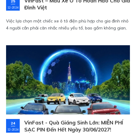
VinFast – Mẫu Xe Ô Tô Hoàn Hảo Cho Gia
25
Đình Việt
12-2024
Việc lựa chọn một chiếc xe ô tô điện phù hợp cho gia đình nhỏ
4 người cần phải cân nhắc nhiều yếu tố, bao gồm không gian,
tiện nghi, tính an toàn và hiệu quả sử dụng nhiên liệu. VinFast,
với các mẫu xe ô tô điện hiện đại, mang đến những lựa chọn
tối ưu cho các gia đình Việt Nam.
VinFast - Quà Giáng Sinh Lớn: MIỄN PHÍ
24
SẠC PIN Đến Hết Ngày 30/06/2027!
12-2024