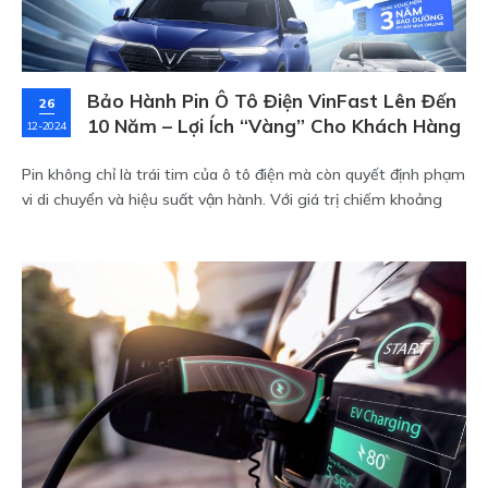
Bảo Hành Pin Ô Tô Điện VinFast Lên Đến
26
10 Năm – Lợi Ích “Vàng” Cho Khách Hàng
12-2024
Pin không chỉ là trái tim của ô tô điện mà còn quyết định phạm
vi di chuyển và hiệu suất vận hành. Với giá trị chiếm khoảng
30% tổng giá thành của xe, pin trở thành mối quan tâm lớn
của người tiêu dùng. Hiểu được điều này, VinFast tự hào mang
đến chính sách bảo hành pin ô tô điện lên đến 10 năm, giúp
khách hàng an tâm sử dụng và tận hưởng hành trình trọn vẹn.