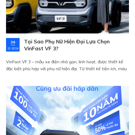
Tại Sao Phụ Nữ Hiện Đại Lựa Chọn
26
VinFast VF 3?
12-2024
VinFast VF 3 – mẫu xe điện nhỏ gọn, linh hoạt, được thiết kế
đặc biệt phù hợp với phụ nữ hiện đại. Từ thiết kế tiện ích, màu
sắc đa dạng đến sự ủng hộ thương hiệu Việt và lối sống xanh,
VF 3 đáp ứng hoàn hảo các nhu cầu di chuyển hằng ngày như
đi làm, mua sắm hay đưa đón con.