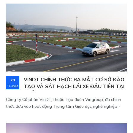
điện cho xe của bạn nhé!
VINDT CHÍNH THỨC RA MẮT CƠ SỞ ĐÀO
23
TẠO VÀ SÁT HẠCH LÁI XE ĐẦU TIÊN TẠI
12-2024
QUẢNG NINH
Công ty Cổ phần VinDT, thuộc Tập đoàn Vingroup, đã chính
thức đưa vào hoạt động Trung tâm Giáo dục nghề nghiệp -
Đào tạo và Sát hạch lái xe Hạ Long tại thôn Chân Đèo, xã
Thống Nhất, Hoành Bồ, thành phố Hạ Long. Đây là cơ sở đầu
tiên trong chuỗi 20 trung tâm đào tạo lái xe của VinDT trên