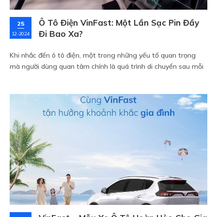
Ô Tô Điện VinFast: Một Lần Sạc Pin Đầy
25
Đi Bao Xa?
12-2024
Khi nhắc đến ô tô điện, một trong những yếu tố quan trọng
mà người dùng quan tâm chính là quá trình di chuyển sau mỗi
lần sạc pin. Các mẫu ô tô điện của VinFast không chỉ nổi bật
với thiết kế sang trọng, mà còn gây ấn tượng mạnh mẽ với
khả năng di chuyển linh hoạt, phù hợp với nhu cầu di chuyển
của người Việt. Vậy, một lần sạc pin ô tô điện VinFast có thể đi
được bao xa?