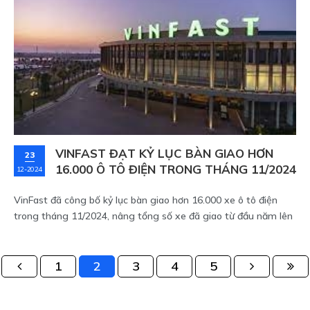
toàn quốc, chuyên đào tạo học viên Hạng B11 (Hạng B1 số tự
động) theo chương trình của Bộ Giao thông Vận tải.
VINFAST ĐẠT KỶ LỤC BÀN GIAO HƠN
23
16.000 Ô TÔ ĐIỆN TRONG THÁNG 11/2024
12-2024
VinFast đã công bố kỷ lục bàn giao hơn 16.000 xe ô tô điện
trong tháng 11/2024, nâng tổng số xe đã giao từ đầu năm lên
hơn 67.000 xe tại thị trường Việt Nam. Đây là kỷ lục bàn giao
xe trong một tháng của một thương hiệu ô tô ở Việt Nam.
1
2
3
4
5