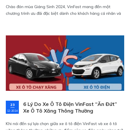
Chào đón mùa Giáng Sinh 2024, VinFast mang đến một
chương trình ưu đãi đặc biệt dành cho khách hàng cá nhân và
doanh nghiệp: Miễn phí sạc pin đến hết ngày 30/06/2027. Đây
là cơ hội tuyệt vời để bạn tiết kiệm chi phí vận hành và cùng
VinFast chuyển đổi sang phương tiện giao thông bền vững.
6 Lý Do Xe Ô Tô Điện VinFast “Ăn Đứt”
23
Xe Ô Tô Xăng Thông Thường
12-2024
Khi nói đến sự lựa chọn giữa xe ô tô điện VinFast và xe ô tô